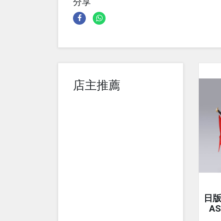
分享
店主推薦
日版 
AS