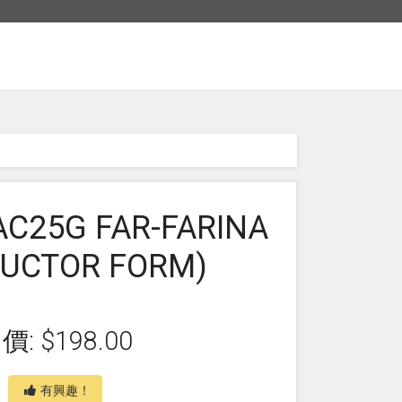
AC25G FAR-FARINA
UCTOR FORM)
價: $198.00
有興趣！