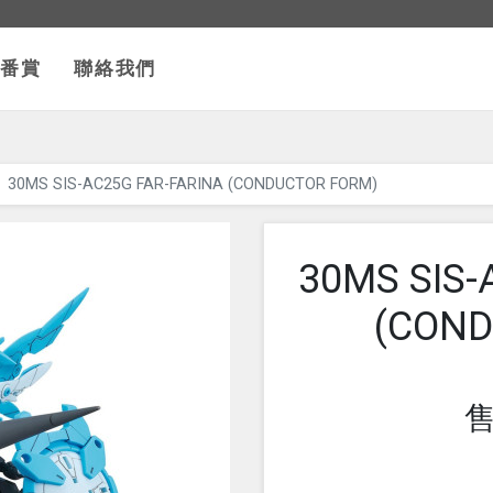
番賞
聯絡我們
30MS SIS-AC25G FAR-FARINA (CONDUCTOR FORM)
30MS SIS-
(COND
售